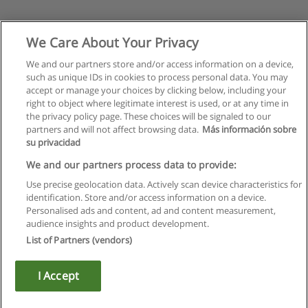
We Care About Your Privacy
We and our partners store and/or access information on a device,
such as unique IDs in cookies to process personal data. You may
accept or manage your choices by clicking below, including your
right to object where legitimate interest is used, or at any time in
the privacy policy page. These choices will be signaled to our
partners and will not affect browsing data.
Más información sobre
su privacidad
We and our partners process data to provide:
Use precise geolocation data. Actively scan device characteristics for
identification. Store and/or access information on a device.
Правила пользования
Personalised ads and content, ad and content measurement,
audience insights and product development.
Конфиденциальность информации
List of Partners (vendors)
Напишите Educaedu
I Accept
Copyright © Educaedu Business S.L. - CIF : B-95610580: -
www.educaedu.ru