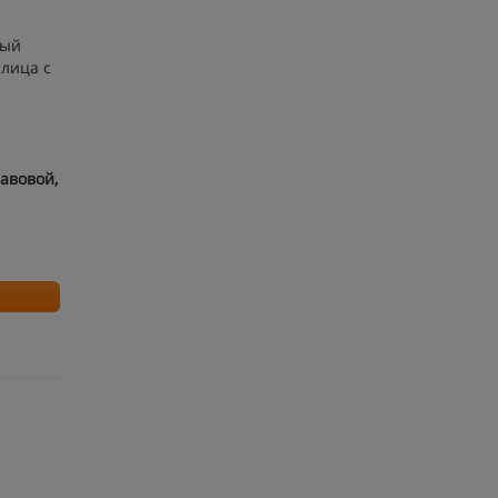
ный
 лица с
авовой,