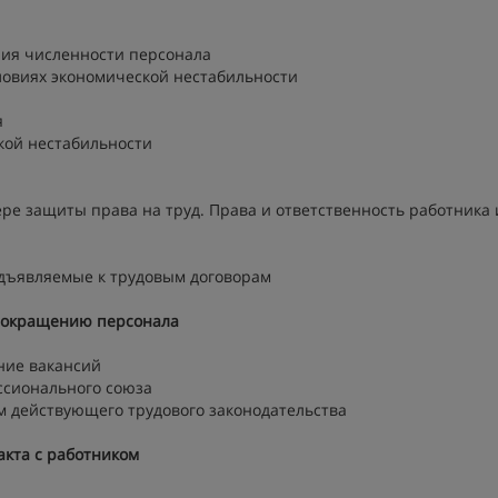
ния численности персонала
ловиях экономической нестабильности
я
кой нестабильности
ере защиты права на труд. Права и ответственность работника 
едъявляемые к трудовым договорам
сокращению персонала
ние вакансий
ссионального союза
м действующего трудового законодательства
акта с работником