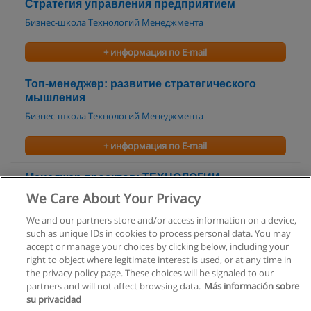
Стратегия управления предприятием
Бизнес-школа Технологий Менеджмента
+ информация по E-mail
Топ-менеджер: развитие стратегического
мышления
Бизнес-школа Технологий Менеджмента
+ информация по E-mail
Менеджер проектов: ТЕХНОЛОГИИ
ПРОЕКТНОГО УПРАВЛЕНИЯ
We Care About Your Privacy
Бизнес-школа Технологий Менеджмента
We and our partners store and/or access information on a device,
such as unique IDs in cookies to process personal data. You may
+ информация по E-mail
accept or manage your choices by clicking below, including your
right to object where legitimate interest is used, or at any time in
the privacy policy page. These choices will be signaled to our
partners and will not affect browsing data.
Más información sobre
su privacidad