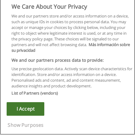
We Care About Your Privacy
We and our partners store and/or access information on a device,
such as unique IDs in cookies to process personal data. You may
accept or manage your choices by clicking below, including your
right to object where legitimate interest is used, or at any time in
the privacy policy page. These choices will be signaled to our
partners and will not affect browsing data.
Más información sobre
su privacidad
We and our partners process data to provide:
Use precise geolocation data. Actively scan device characteristics for
identification. Store and/or access information on a device.
Правила пользования
Personalised ads and content, ad and content measurement,
audience insights and product development.
Конфиденциальность информации
List of Partners (vendors)
Напишите Educaedu
I Accept
Copyright © Educaedu Business S.L. - CIF : B-95610580: -
www.educaedu.ru
Show Purposes