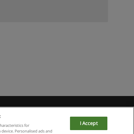
Educaedu
:
I Accept
haracteristics for
a device. Personalised ads and