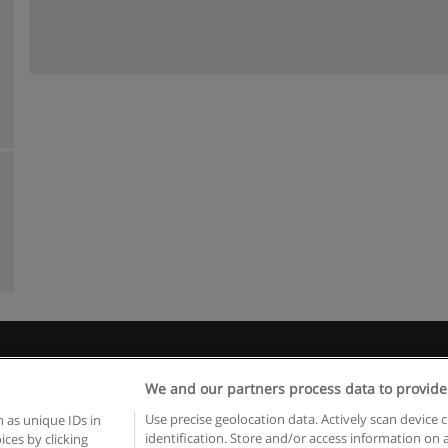
 пользования
Конфиденциальность информации
Напишите 
We and our partners process data to provide
Copyright © Educaedu Business S.L. - CIF : B-95610580: -
www.educaedu.ru
Use precise geolocation data. Actively scan device c
 as unique IDs in
identification. Store and/or access information on 
ces by clicking