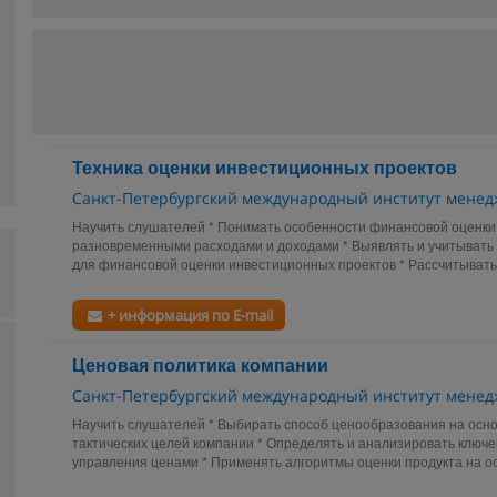
Техника оценки инвестиционных проектов
Санкт-Петербургский международный институт мене
Научить слушателей * Понимать особенности финансовой оценки
разновременными расходами и доходами * Выявлять и учитыват
для финансовой оценки инвестиционных проектов * Рассчитывать 
+ информация по E-mail
Ценовая политика компании
Санкт-Петербургский международный институт мене
Научить слушателей * Выбирать способ ценообразования на осно
тактических целей компании * Определять и анализировать ключ
управления ценами * Применять алгоритмы оценки продукта на ос