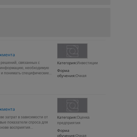
джмента
Категория:
 решений, связанных с
Инвестиции
ь информацию, необходимую
Форма
и понимать специфические...
обучения:
Очная
джмента
Категория:
ве затрат в зависимости от
Оценка
евые показатели спроса для
предприятия
нове восприятия...
Форма
обучения:
Очная