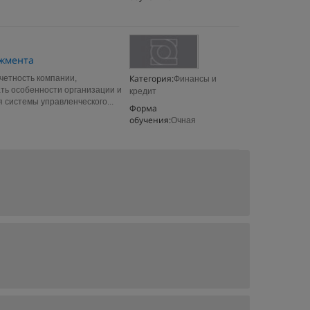
джмента
Категория:
четность компании,
Финансы и
ть особенности организации и
кредит
 системы управленческого...
Форма
обучения:
Очная