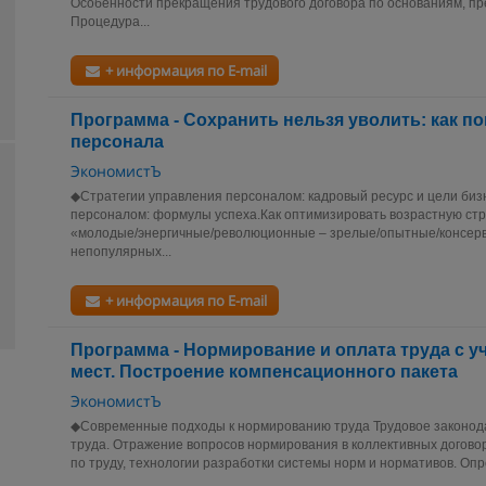
Особенности прекращения трудового договора по основаниям, пр
Процедура...
+ информация по E-mail
Программа - Сохранить нельзя уволить: как п
персонала
ЭкономистЪ
◆Стратегии управления персоналом: кадровый ресурс и цели биз
персоналом: формулы успеха.Как оптимизировать возрастную стр
«молодые/энергичные/революционные – зрелые/опытные/консер
непопулярных...
+ информация по E-mail
Программа - Нормирование и оплата труда с у
мест. Построение компенсационного пакета
ЭкономистЪ
◆Современные подходы к нормированию труда Трудовое законод
труда. Отражение вопросов нормирования в коллективных догово
по труду, технологии разработки системы норм и нормативов. Опр