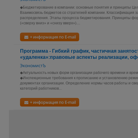
◆Бюджетирование в компании: основные понятия и принципы Цел
Взаимосвязь бюджетов со стратегией компании. Классификация з
распределения. Этапы процесса бюджетирования. Принципы фо
(«сверху вниз» и «снизу вверх»)....
+ информация по E-mail
Программа - Гибкий график, частичная занятос
«удаленка»:правовые аспекты реализации, о
ЭкономистЪ
◆Актуальность новых форм организации рабочего времени и врем
◆Инспекционные требования к прописанию и установлению режи
документах организации. Определение нормы часов работы и св
категорий работников...
+ информация по E-mail