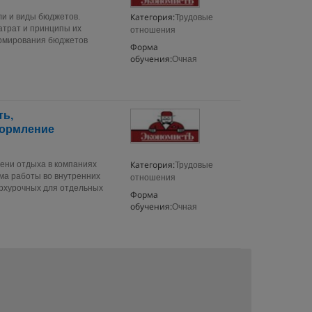
Категория:
и и виды бюджетов.
Трудовые
атрат и принципы их
отношения
рмирования бюджетов
Форма
обучения:
Очная
ть,
формление
Категория:
ени отдыха в компаниях
Трудовые
ма работы во внутренних
отношения
ерхурочных для отдельных
Форма
обучения:
Очная