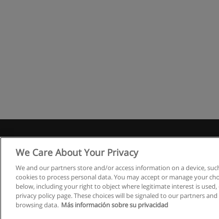
Правила
We Care About Your Privacy
We and our partners store and/or access information on a device, such
cookies to process personal data. You may accept or manage your choi
below, including your right to object where legitimate interest is used, 
privacy policy page. These choices will be signaled to our partners and 
browsing data.
Más información sobre su privacidad