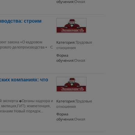
обучения:
Очная
зводства: строим
Категория:
ект закона «О кадровом
Трудовые
дрового делопроизводства • С
отношения
Форма
обучения:
Очная
ких компаниях: что
Категория:
ий эксперта ◆Органы надзора и
Трудовые
 милиция,ГИТ): компетенция,
отношения
ганами Новый порядок...
Форма
обучения:
Очная