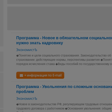
Программа - Новое в обязательном социально
нужно знать кадровику
ЭкономистЪ
◆Понятие и цели социального страхования. Законодательство об
страховании: действующие нормы, перспективы развития ◆Понят
порядок исчисления стажа ◆Виды пособий по государственному с
+ информация по E-mail
Программа - Увольнения по сложным основани
проблем
ЭкономистЪ
◆Новое в законодательстве РФ, регулирующем трудовые отношен
трудового договора с работником ◆Основания увольнения: общие