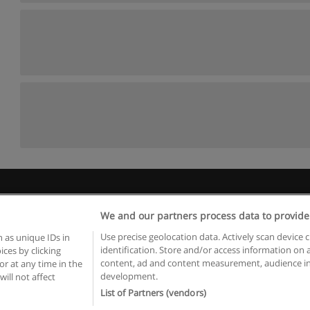
 пользования
Конфиденциальность информации
Напишите 
We and our partners process data to provide
Copyright © Educaedu Business S.L. - CIF : B-95610580: -
www.educaedu.ru
Use precise geolocation data. Actively scan device c
 as unique IDs in
identification. Store and/or access information on 
ces by clicking
content, ad and content measurement, audience in
or at any time in the
development.
will not affect
List of Partners (vendors)