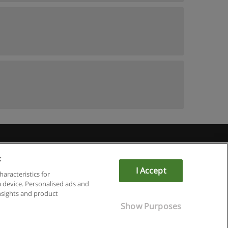
Educaedu
:
I Accept
haracteristics for
a device. Personalised ads and
sights and product
Show Purposes