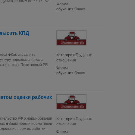
едусмотренным ст. 77 ТК РФ.
Форма
обучения:
Очная
овысить КПД
Категория:
неса ◆Как управлять
Трудовые
уктуру персонала (шкала
отношения
вативные»). Позитивный PR
Форма
обучения:
Очная
четом оценки рабочих
Категория:
ательство РФ о нормировании
Трудовые
рах ◆Виды норм и нормативов
отношения
еделение норм выработки...
Форма