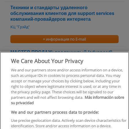
Техники и стандарты удаленного
обслуживания клиентов для support services
компаний-провайдеров интернета
КЦ "Грэйд"
+ информация по E-mail
МАСТЕР ПРОДАЖ: продвинутый (advanced)
уровень
We Care About Your Privacy
КЦ "Грэйд"
We and our partners store and/or access information on a device,
such as unique IDs in cookies to process personal data. You may
+ информация по E-mail
accept or manage your choices by clicking below, including your
right to object where legitimate interest is used, or at any time in
the privacy policy page. These choices will be signaled to our
partners and will not affect browsing data.
Más información sobre
su privacidad
Правила пользования
We and our partners process data to provide:
Use precise geolocation data. Actively scan device characteristics for
Конфиденциальность информации
identification. Store and/or access information on a device.