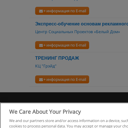
+ информация по E-mail
Экспресс-обучение основам рекламног
Центр Социальных Проектов «Белый Дом»
+ информация по E-mail
ТРЕНИНГ ПРОДАЖ
КЦ "Грэйд"
+ информация по E-mail
Правила
We Care About Your Privacy
We and our partners store and/or access information on a device, such
cookies to process personal data. You may accept or manage your choi