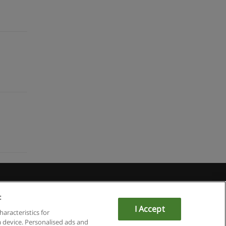
Educaedu
:
I Accept
haracteristics for
a device. Personalised ads and