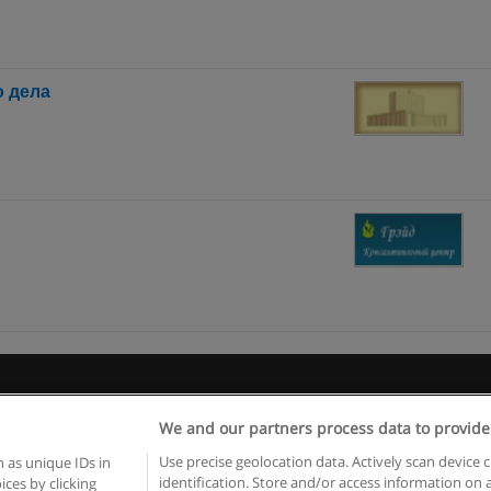
о дела
 пользования
Конфиденциальность информации
Напишите 
We and our partners process data to provide
Copyright © Educaedu Business S.L. - CIF : B-95610580: -
www.educaedu.ru
Use precise geolocation data. Actively scan device c
 as unique IDs in
identification. Store and/or access information on 
ces by clicking