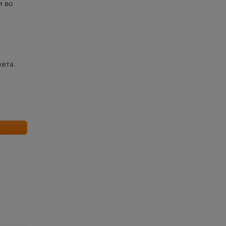
и во
ета.