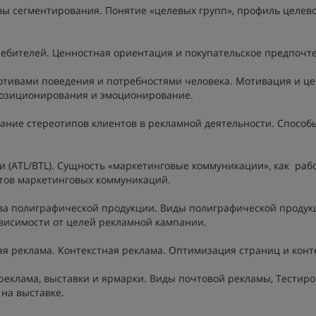
вы сегментирования. Понятие «целевых групп», профиль целев
ребителей. Ценностная ориентация и покупательское предпочт
отивами поведения и потребностями человека. Мотивация и це
Позиционирования и эмоционирование.
ание стереотипов клиентов в рекламной деятельности. Способ
 (ATL/BTL). Сущность «маркетинговые коммуникации», как раб
тов маркетинговых коммуникаций.
тва полиграфической продукции. Виды полиграфической продук
висимости от целей рекламной кампании.
я реклама. Контекстная реклама. Оптимизация страниц и конт
реклама, выставки и ярмарки. Виды почтовой рекламы, Тестир
на выставке.