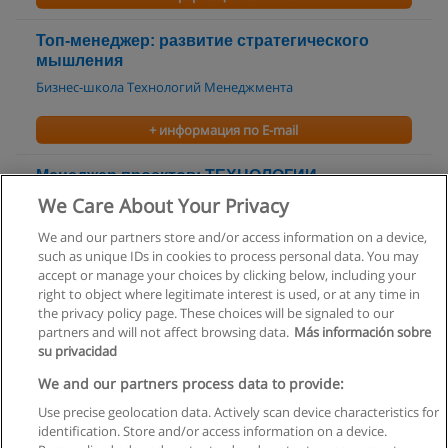
Топ-менеджер: развитие стратегического
мышления
Бизнес-школа Технологий Менеджмента
+ информация по E-mail
Менеджер проектов: ТЕХНОЛОГИИ
ПРОЕКТНОГО УПРАВЛЕНИЯ
We Care About Your Privacy
Бизнес-школа Технологий Менеджмента
We and our partners store and/or access information on a device,
such as unique IDs in cookies to process personal data. You may
+ информация по E-mail
accept or manage your choices by clicking below, including your
right to object where legitimate interest is used, or at any time in
the privacy policy page. These choices will be signaled to our
partners and will not affect browsing data.
Más información sobre
su privacidad
Правила пользования
We and our partners process data to provide:
Use precise geolocation data. Actively scan device characteristics for
Конфиденциальность информации
identification. Store and/or access information on a device.