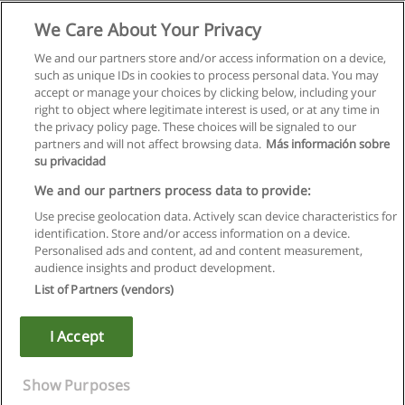
Как Трудного Клиента сделать Счастливым
We Care About Your Privacy
Центр Психологии Управления "Премьер"
We and our partners store and/or access information on a device,
such as unique IDs in cookies to process personal data. You may
+ информация по E-mail
accept or manage your choices by clicking below, including your
right to object where legitimate interest is used, or at any time in
the privacy policy page. These choices will be signaled to our
partners and will not affect browsing data.
Más información sobre
su privacidad
Правила пользования
We and our partners process data to provide:
Use precise geolocation data. Actively scan device characteristics for
Конфиденциальность информации
identification. Store and/or access information on a device.
Personalised ads and content, ad and content measurement,
Напишите Educaedu
audience insights and product development.
List of Partners (vendors)
Copyright © Educaedu Business S.L. - CIF : B-95610580: -
www.educaedu.ru
I Accept
Show Purposes