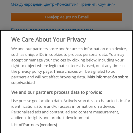
Международный центр «Консалтинг. Тренинг. Коучинг»
+ информация по E-mail
Бизнес-переговоры: практические
технологии успеха
We Care About Your Privacy
Бизнес-тренинг и консалтинг
We and our partners store and/or access information on a device,
such as unique IDs in cookies to process personal data. You may
+ информация по E-mail
accept or manage your choices by clicking below, including your
right to object where legitimate interest is used, or at any time in
the privacy policy page. These choices will be signaled to our
partners and will not affect browsing data.
Más información sobre
su privacidad
Правила пользования
We and our partners process data to provide:
Use precise geolocation data. Actively scan device characteristics for
Конфиденциальность информации
identification. Store and/or access information on a device.
Personalised ads and content, ad and content measurement,
Напишите Educaedu
audience insights and product development.
List of Partners (vendors)
Copyright © Educaedu Business S.L. - CIF : B-95610580: -
www.educaedu.ru