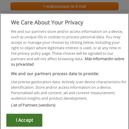
+ информация по E-mail
Тренинг ПАНТОМИМА
We Care About Your Privacy
Be-Happy-Project
We and our partners store and/or access information on a device,
such as unique IDs in cookies to process personal data. You may
+ информация по E-mail
accept or manage your choices by clicking below, including your
right to object where legitimate interest is used, or at any time in
the privacy policy page. These choices will be signaled to our
partners and will not affect browsing data.
Más información sobre
su privacidad
Правила пользования
We and our partners process data to provide:
Use precise geolocation data. Actively scan device characteristics for
Конфиденциальность информации
identification. Store and/or access information on a device.
Personalised ads and content, ad and content measurement,
Напишите Educaedu
audience insights and product development.
List of Partners (vendors)
Copyright © Educaedu Business S.L. - CIF : B-95610580: -
www.educaedu.ru
I Accept