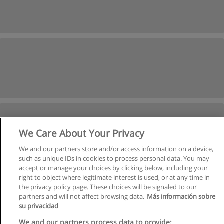
We Care About Your Privacy
We and our partners store and/or access information on a device,
such as unique IDs in cookies to process personal data. You may
accept or manage your choices by clicking below, including your
right to object where legitimate interest is used, or at any time in
Следующая
the privacy policy page. These choices will be signaled to our
partners and will not affect browsing data.
Más información sobre
Страница
1
из
2
su privacidad
We and our partners process data to provide: