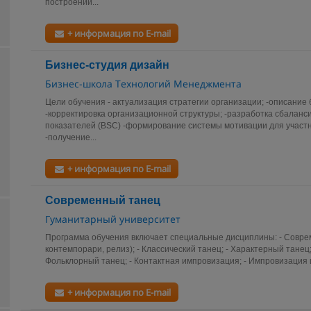
построении...
+ информация по E-mail
Бизнес-студия дизайн
Бизнес-школа Технологий Менеджмента
Цели обучения - актуализация стратегии организации; -описание 
-корректировка организационной структуры; -разработка сбалан
показателей (BSC) -формирование системы мотивации для участн
-получение...
+ информация по E-mail
Современный танец
Гуманитарный университет
Программа обучения включает специальные дисциплины: - Совре
контемпорари, релиз); - Классический танец; - Характерный танец;
Фольклорный танец; - Контактная импровизация; - Импровизация и
+ информация по E-mail