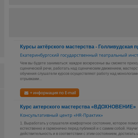
Курсы актёрского мастерства - Голливудская 
Екатеринбургский государственный театральный инст
Чем вы будете заниматься: каждое воскресенье вы сможете прихо
сценической речи, работать над сценическим движением, мастерст
обучения слушатели курсов осуществляют работу над монологам
отрывками...
+ информация по E-mail
Курс актерского мастерства «ВДОХНОВЕНИЕ»
Консультативный центр «HR-Практик»
1. Выработать у слушателя комфортное состояние, которое помог
естественно и гармонично перед публикой и с самим собой. Науч
действительность и в соответствии с этим состоянием, достигать ц