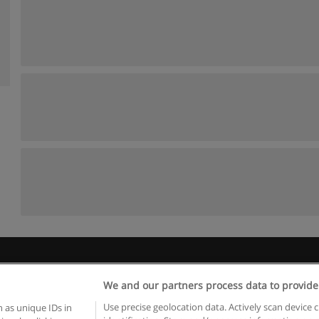
 пользования
Конфиденциальность информации
Напишите 
We and our partners process data to provide
Copyright © Educaedu Business S.L. - CIF : B-95610580: -
www.educaedu.ru
Use precise geolocation data. Actively scan device c
 as unique IDs in