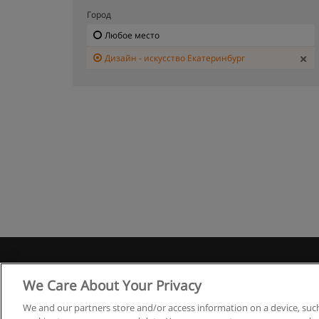
Город
Любое место
Дизайн - искусство Екатеринбург
Правила
We Care About Your Privacy
We and our partners store and/or access information on a device, such