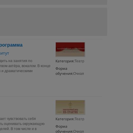
программа
итут
Категория:
дить на занятия по
Театр
вом актёра, вокалом. В конце
Форма
и и драматическими
обучения:
Очная
Категория:
ает чувствовать себя
Театр
ить оценивать окружающую
Форма
елей. В том числе и в
обучения:
Очная