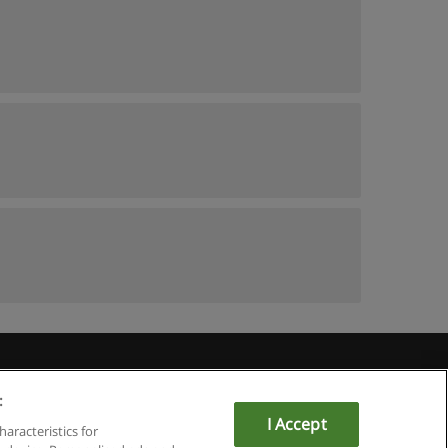
Educaedu
:
I Accept
haracteristics for