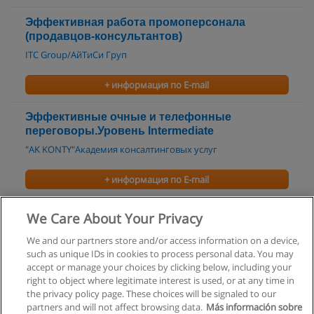
Эффективная работа промоперсонала
(продавцов-консультантов)
ITC Group/АйТиСи Груп
+ информация по E-mail
Эффективные очные и телефонные
переговоры.Уровень Intermediate
"AK KONTY"Академия консалтинговых услуг
+ информация по E-mail
Телефонные продажи
We Care About Your Privacy
"AK KONTY"Академия консалтинговых услуг
We and our partners store and/or access information on a device,
such as unique IDs in cookies to process personal data. You may
+ информация по E-mail
accept or manage your choices by clicking below, including your
right to object where legitimate interest is used, or at any time in
the privacy policy page. These choices will be signaled to our
partners and will not affect browsing data.
Más información sobre