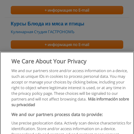
+ информация по E-mail
Курсы Блюда из мяса и птицы
Кулинарная Студия ГАСТРОНОМЪ
+ информация по E-mail
Курсы истории костюма на Востоке
We Care About Your Privacy
Восточный университет
We and our partners store and/or access information on a device,
such as unique IDs in cookies to process personal data. You may
+ информация по E-mail
accept or manage your choices by clicking below, including your
right to object where legitimate interest is used, or at any time in
the privacy policy page. These choices will be signaled to our
partners and will not affect browsing data.
Más información sobre
su privacidad
Правила пользования
We and our partners process data to provide:
Use precise geolocation data. Actively scan device characteristics for
Конфиденциальность информации
identification. Store and/or access information on a device.