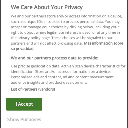
Эффективные бизнес-коммуникации
We Care About Your Privacy
ТЦ "AgentSchool"
We and our partners store and/or access information on a device,
such as unique IDs in cookies to process personal data. You may
+ информация по E-mail
accept or manage your choices by clicking below, including your
right to object where legitimate interest is used, or at any time in
the privacy policy page. These choices will be signaled to our
partners and will not affect browsing data.
Más información sobre
su privacidad
Правила пользования
We and our partners process data to provide:
Use precise geolocation data. Actively scan device characteristics for
Конфиденциальность информации
identification. Store and/or access information on a device.
Personalised ads and content, ad and content measurement,
Напишите Educaedu
audience insights and product development.
List of Partners (vendors)
Copyright © Educaedu Business S.L. - CIF : B-95610580: -
www.educaedu.ru
I Accept
Show Purposes