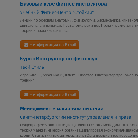
Базовый курс фитнес инструктора
Учебный Фитнес-Центр "Стойкий"
Лекции по основам анатомии, физиологии, биомеханики, кинезиол
двигательным навыкам. Постановка рук и ног. Практические занят
теории и практике фитнеса.
+ информация по E-mail
Курс «Инструктор по фитнесу»
Твой Стиль
Аэробика 1 , Аэробика 2 , Флекс , Пилатес, Инструктор тренажерн
тренинг.
+ информация по E-mail
Менеджмент в массовом питании
Санкт-Петербургский институт управления и права
Общепрофессиональные дисциплины Основы менеджментаЭконо
теорияМаркетингТеория организацииМировая экономикаФинансы
кредитСтатистикаБухгалтерский учетОрганизационное поведени