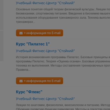
Учебный Фитнес-Центр "Стойкий"
Основные понятия общей теории физической культуры. Лекции по
биомеханики, спортивному питанию. Введение в биохимию мышеч
использования оборудования тренажерного зала. Техника выпол
тренажерах...
+ информация по E-mail
Курс "Пилатес 1"
Учебный Фитнес-Центр "Стойкий"
История возникновения программы Пилатес. Базовые принципы 
программы Пилатес. Теория «Оценка осанки». Базовые упражнен
техника их выполнения. Методы составления тренировочных прог
Правила...
+ информация по E-mail
Курс "Флекс"
Учебный Фитнес-Центр "Стойкий"
Лекции по анатомии, физиологии, кинезиологии и питанию. Метод
Обучение развитию функции равновесия. Методы и средства разви