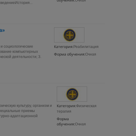
обучения:
Очная
ведениеИстория...
а»
Категория:
 и социологические
Реабилитация
зование компьютерных
Форма обучения:
Очная
ческой деятельности; 3.
Категория:
зическую культуру, организм и
Физическая
 специальные приемы
терапия
ьтурно-адаптационной
Форма
обучения:
Очная