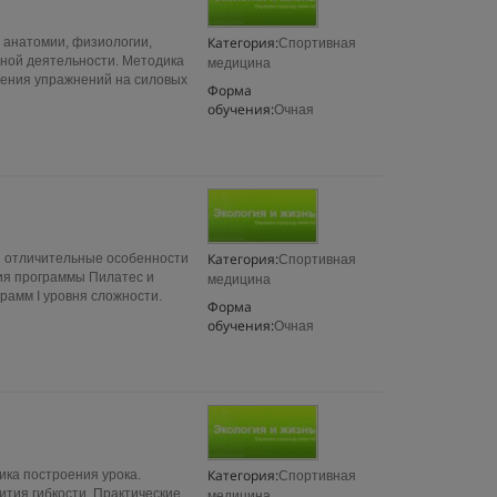
Категория:
 анатомии, физиологии,
Спортивная
ной деятельности. Методика
медицина
нения упражнений на силовых
Форма
обучения:
Очная
Категория:
и отличительные особенности
Спортивная
ия программы Пилатес и
медицина
рамм I уровня сложности.
Форма
обучения:
Очная
Категория:
ика построения урока.
Спортивная
тия гибкости. Практические
медицина