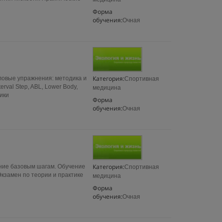
Форма
обучения:
Очная
Категория:
ловые упражнения: методика и
Спортивная
erval Step, ABL, Lower Body,
медицина
ики
Форма
обучения:
Очная
Категория:
ение базовым шагам. Обучение
Спортивная
Экзамен по теории и практике
медицина
Форма
обучения:
Очная