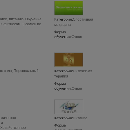
Категория:
огии, питанию. Обучение
Спортивная
ия фитнесом. Экзамен по
медицина
Форма
обучения:
Очная
Категория:
ого зала, Персональный
Физическая
терапия
Форма
обучения:
Очная
Категория:
мическая
Питание
 и
Форма
еХозяйственное