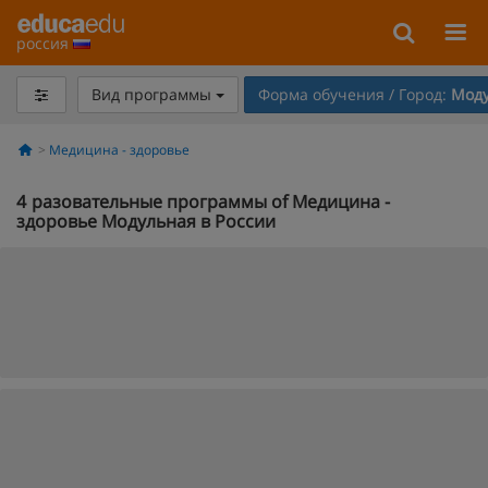
россия
Вид программы
Форма обучения / Город:
Моду
Медицина - здоровье
4
разовательные программы of Медицина -
здоровье Модульная в России