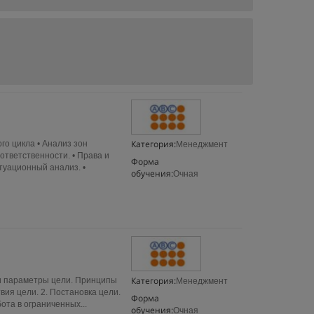
Категория:
о цикла • Анализ зон
Менеджмент
ответственности. • Права и
Форма
туационный анализ. •
обучения:
Очная
Категория:
 и параметры цели. Принципы
Менеджмент
ия цели. 2. Постановка цели.
Форма
ота в ограниченных...
обучения:
Очная