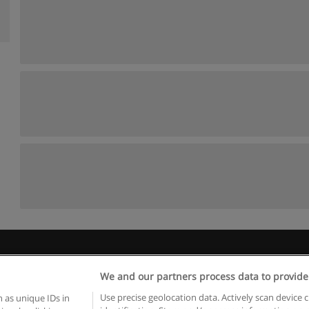
 пользования
Конфиденциальность информации
Напишите 
We and our partners process data to provide
Copyright © Educaedu Business S.L. - CIF : B-95610580: -
www.educaedu.ru
Use precise geolocation data. Actively scan device c
 as unique IDs in