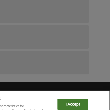
Educaedu
:
I Accept
haracteristics for