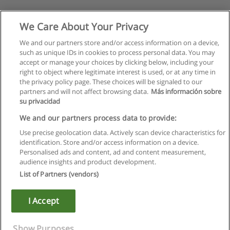
We Care About Your Privacy
We and our partners store and/or access information on a device,
such as unique IDs in cookies to process personal data. You may
accept or manage your choices by clicking below, including your
right to object where legitimate interest is used, or at any time in
Следующая
the privacy policy page. These choices will be signaled to our
partners and will not affect browsing data.
Más información sobre
Страница
1
из
2
su privacidad
We and our partners process data to provide:
Use precise geolocation data. Actively scan device characteristics for
identification. Store and/or access information on a device.
Правила пользования
Personalised ads and content, ad and content measurement,
audience insights and product development.
Конфиденциальность информации
List of Partners (vendors)
Напишите Educaedu
I Accept
Copyright © Educaedu Business S.L. - CIF : B-95610580: -
www.educaedu.ru
Show Purposes