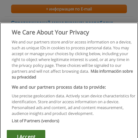
+ информация по E-mail
Стратегический менеджмент: разработка
стратеги
We Care About Your Privacy
Академия бизнеса "Эрнст энд Янг"
We and our partners store and/or access information on a device,
such as unique IDs in cookies to process personal data. You may
+ информация по E-mail
accept or manage your choices by clicking below, including your
right to object where legitimate interest is used, or at any time in
the privacy policy page. These choices will be signaled to our
partners and will not affect browsing data.
Más información sobre
su privacidad
Правила пользования
We and our partners process data to provide:
Use precise geolocation data. Actively scan device characteristics for
Конфиденциальность информации
identification. Store and/or access information on a device.
Personalised ads and content, ad and content measurement,
Напишите Educaedu
audience insights and product development.
List of Partners (vendors)
Copyright © Educaedu Business S.L. - CIF : B-95610580: -
www.educaedu.ru
I Accept