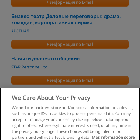
+ информация по E-mail
Бизнес-театр Деловые переговоры: драма,
комедия, корпоративная лирика
АРСЕНАЛ
+ информация по E-mail
Навыки делового общения
STAR Personnel Ltd.
+ информация по E-mail
Коммуникации в софтверных проектах
We Care About Your Privacy
Peoplemind
We and our partners store and/or access information on a device,
such as unique IDs in cookies to process personal data. You may
+ информация по E-mail
accept or manage your choices by clicking below, including your
right to object where legitimate interest is used, or at any time in
the privacy policy page. These choices will be signaled to our
partners and will not affect browsing data.
Más información sobre