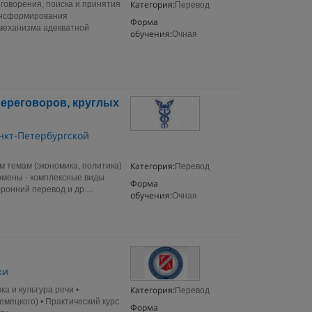
Категория:
говорения, поиска и принятия
Перевод
рансформирования
Форма
 механизма адекватной
обучения:
Очная
ереговоров, круглых
нкт-Петербургской
Категория:
м темам (экономика, политика)
Перевод
омены - комплексные виды
Форма
онний перевод и др....
обучения:
Очная
ки
Категория:
а и культура речи •
Перевод
емецкого) • Практический курс
Форма