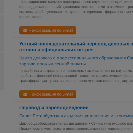
- формирование навыков одновременного слухового восприятия и 
переводческих решений в условиях жесткого лимита времени, т
высказываний в условиях синхронного перевода - формирование
презентации...
+ информация по E-mail
Устный последовательный перевод деловых п
столов и официальных встреч
Центр делового и профессионального образования Са
торгово-промышленной палаты
- отработка и закрепление переводных эквивалентов по изучаемы
- работа с фоновой информацией - сложные грамматические фен
трансформации - универсальная переводческая скоропись, двустор
+ информация по E-mail
Перевод и переводоведение
Санкт-Петербургская академия управления и экономи
Цикл общеобразовательных дисциплин: • Стилистика русского язык
Практический курс первого иностранного языка (английского или н