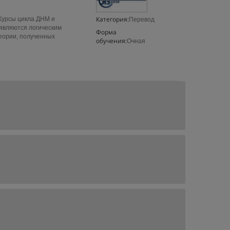
Категория:
Курсы цикла ДНМ и
Перевод
 являются логическим
Форма
теории, полученных
обучения:
Очная