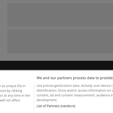
 пользования
Конфиденциальность информации
Напишите 
We and our partners process data to provide
Copyright © Educaedu Business S.L. - CIF : B-95610580: -
www.educaedu.ru
Use precise geolocation data. Actively scan device c
 as unique IDs in
identification. Store and/or access information on 
ces by clicking
content, ad and content measurement, audience in
or at any time in the
development.
will not affect
List of Partners (vendors)