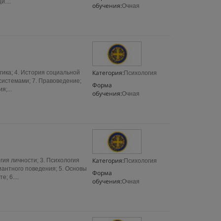
....
обучения:
Очная
Категория:
огика; 4. История социальной
Психология
системами; 7. Правоведение;
Форма
я;...
обучения:
Очная
Категория:
гия личности; 3. Психология
Психология
иантного поведения; 5. Основы
Форма
; 6....
обучения:
Очная