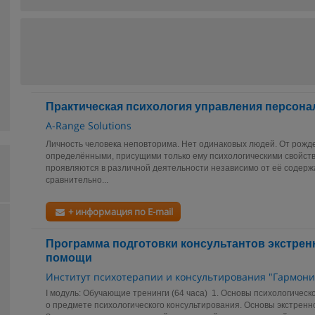
Практическая психология управления персонало
A-Range Solutions
Личность человека неповторима. Нет одинаковых людей. От рожд
определёнными, присущими только ему психологическими свойств
проявляются в различной деятельности независимо от её содерж
сравнительно...
+ информация по E-mail
Программа подготовки консультантов экстрен
помощи
Институт психотерапии и консультирования "Гармони
I модуль: Обучающие тренинги (64 часа) 1. Основы психологичес
о предмете психологического консультирования. Основы экстренн