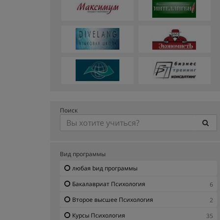
Поиск
Вид программы
любая bид программы
Бакалавриат Психология
6
Второе высшее Психология
2
Курсы Психология
35