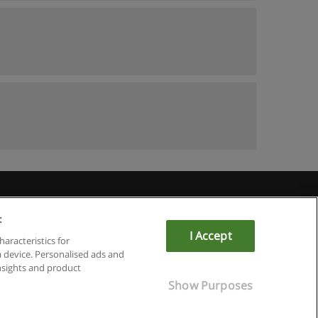
Educaedu
:
I Accept
haracteristics for
a device. Personalised ads and
sights and product
Show Purposes