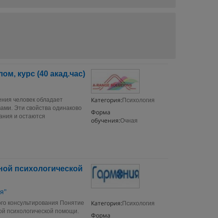
м, курс (40 акад.час)
Категория:
ения человек обладает
Психология
ами. Эти свойства одинаково
Форма
ания и остаются
обучения:
Очная
ной психологической
я"
Категория:
кого консультирования Понятие
Психология
ой психологической помощи.
Форма