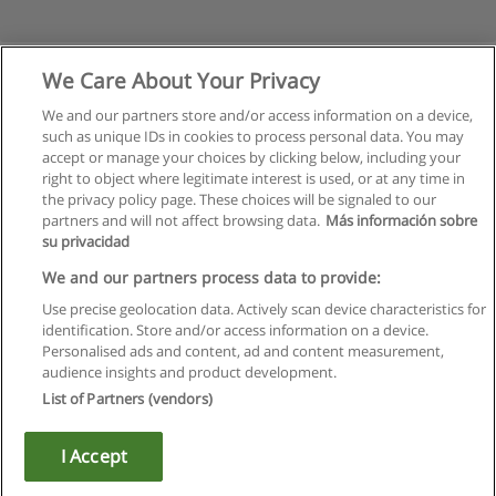
We Care About Your Privacy
We and our partners store and/or access information on a device,
such as unique IDs in cookies to process personal data. You may
accept or manage your choices by clicking below, including your
right to object where legitimate interest is used, or at any time in
the privacy policy page. These choices will be signaled to our
partners and will not affect browsing data.
Más información sobre
su privacidad
Правила пользования
We and our partners process data to provide:
Use precise geolocation data. Actively scan device characteristics for
Конфиденциальность информации
identification. Store and/or access information on a device.
Personalised ads and content, ad and content measurement,
Напишите Educaedu
audience insights and product development.
List of Partners (vendors)
Copyright © Educaedu Business S.L. - CIF : B-95610580: -
www.educaedu.ru
I Accept