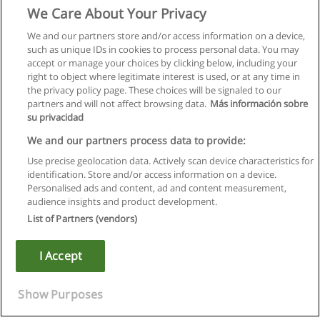
We Care About Your Privacy
We and our partners store and/or access information on a device,
such as unique IDs in cookies to process personal data. You may
accept or manage your choices by clicking below, including your
right to object where legitimate interest is used, or at any time in
the privacy policy page. These choices will be signaled to our
partners and will not affect browsing data.
Más información sobre
su privacidad
We and our partners process data to provide:
Use precise geolocation data. Actively scan device characteristics for
identification. Store and/or access information on a device.
Правила пользования
Personalised ads and content, ad and content measurement,
audience insights and product development.
Конфиденциальность информации
List of Partners (vendors)
Напишите Educaedu
I Accept
Copyright © Educaedu Business S.L. - CIF : B-95610580: -
www.educaedu.ru
Show Purposes