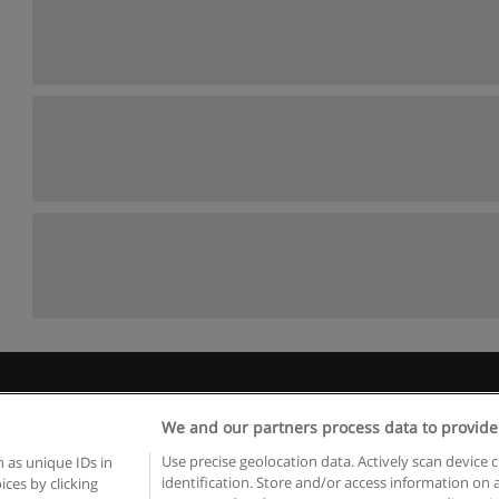
 пользования
Конфиденциальность информации
Напишите 
We and our partners process data to provide
Copyright © Educaedu Business S.L. - CIF : B-95610580: -
www.educaedu.ru
Use precise geolocation data. Actively scan device c
 as unique IDs in
identification. Store and/or access information on 
ces by clicking