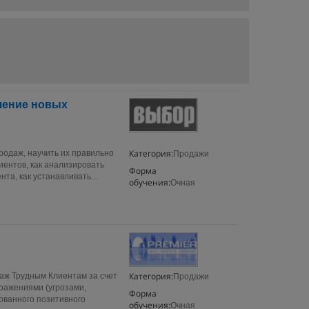
чение новых
Категория:
родаж, научить их правильно
Продажи
лиентов, как анализировать
Форма
та, как устанавливать...
обучения:
Очная
Категория:
аж Трудным Клиентам за счет
Продажи
ражениями (угрозами,
Форма
зованного позитивного
обучения:
Очная