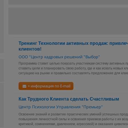
Тренинг Технологии активных продаж: привле
клиентов!
ООО "Центр кадровых решений "Выбор"
Программа ставит целью показать участникам систему активных п
ставить цели и планировать свою работу, где и как искать новых к
ситуацию на рынке и правильно составлять предложение для клиен
+ информация по E-mail
Как Трудного Клиента сделать Счастливым
Центр Психологии Управления "Премьер"
Освоение знаний и развитие практических умений успешных прод
повышения личностной силы и освоения приемов работы с их воз
критикой, сомнениями, давлением, агрессией) и оказания цивили