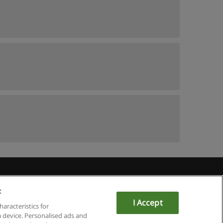
Educaedu
:
I Accept
haracteristics for
a device. Personalised ads and