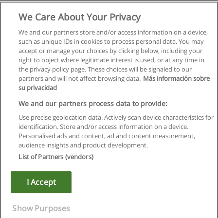
We Care About Your Privacy
We and our partners store and/or access information on a device,
such as unique IDs in cookies to process personal data. You may
accept or manage your choices by clicking below, including your
right to object where legitimate interest is used, or at any time in
the privacy policy page. These choices will be signaled to our
partners and will not affect browsing data.
Más información sobre
su privacidad
Правила пользования
We and our partners process data to provide:
Use precise geolocation data. Actively scan device characteristics for
Конфиденциальность информации
identification. Store and/or access information on a device.
Personalised ads and content, ad and content measurement,
Напишите Educaedu
audience insights and product development.
List of Partners (vendors)
Copyright © Educaedu Business S.L. - CIF : B-95610580: -
www.educaedu.ru
I Accept
Show Purposes