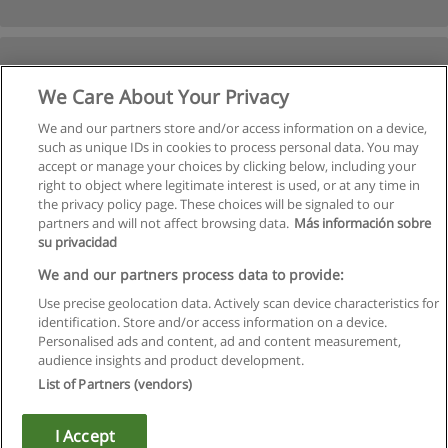
We Care About Your Privacy
We and our partners store and/or access information on a device,
such as unique IDs in cookies to process personal data. You may
accept or manage your choices by clicking below, including your
right to object where legitimate interest is used, or at any time in
Следующая
the privacy policy page. These choices will be signaled to our
partners and will not affect browsing data.
Más información sobre
Страница
1
из
2
su privacidad
We and our partners process data to provide:
Use precise geolocation data. Actively scan device characteristics for
identification. Store and/or access information on a device.
Правила пользования
Personalised ads and content, ad and content measurement,
audience insights and product development.
Конфиденциальность информации
List of Partners (vendors)
Напишите Educaedu
I Accept
Copyright © Educaedu Business S.L. - CIF : B-95610580: -