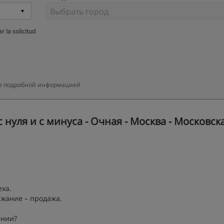
r la solicitud
лее подробной информацией
 нуля и с минуса - Очная - Москва - Московск
еха.
ржание – продажа.
ании?