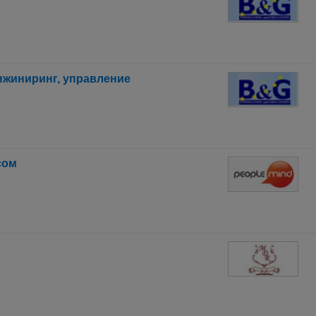
нжиниринг, управление
сом