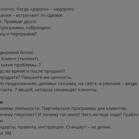
платно. Когда «дорого» – недорого.
пании – встречают по одежке.
. Приведи друга.
 программы, кобрендинг.
ниц и перерывов?
 дырявой бочки.
Клиент (+клиент).
 какие проблемы..?
до, во время и после продажи?.
 продукте? Покажите им ценность.
 предложениях, деловых письмах, на сайте, в рекламе – везде.
онтакта. 7 вещей, которые ненавидят клиенты.
им
раммы лояльности. Партнерские программы для клиентов.
очему покупают? И почему так мало? Чего им еще надо? Грабли
и.
ндарты, правила, инструкции. Стандарт – не догма.
ха 3М.