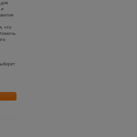
 для
 и
звития
, что
 помочь
ого
выберет