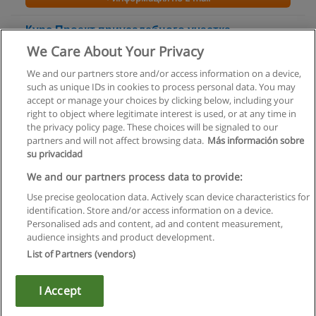
Курс Проект приусадебного участка
самостоятельно
We Care About Your Privacy
Современная школа дизайна
We and our partners store and/or access information on a device,
such as unique IDs in cookies to process personal data. You may
+ информация по E-mail
accept or manage your choices by clicking below, including your
right to object where legitimate interest is used, or at any time in
the privacy policy page. These choices will be signaled to our
partners and will not affect browsing data.
Más información sobre
su privacidad
Правила пользования
We and our partners process data to provide:
Use precise geolocation data. Actively scan device characteristics for
Конфиденциальность информации
identification. Store and/or access information on a device.
Personalised ads and content, ad and content measurement,
Напишите Educaedu
audience insights and product development.
List of Partners (vendors)
Copyright © Educaedu Business S.L. - CIF : B-95610580: -
www.educaedu.ru
I Accept