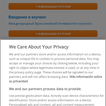
+ информация по E-mail
Введение в коучинг
Международный Эриксоновский Университет коучинга
+ информация по E-mail
Коучинг команд
We Care About Your Privacy
Международный Эриксоновский Университет коучинга
We and our partners store and/or access information on a device,
such as unique IDs in cookies to process personal data. You may
+ информация по E-mail
accept or manage your choices by clicking below, including your
right to object where legitimate interest is used, or at any time in
the privacy policy page. These choices will be signaled to our
partners and will not affect browsing data.
Más información sobre
su privacidad
Правила пользования
We and our partners process data to provide:
Use precise geolocation data. Actively scan device characteristics for
Конфиденциальность информации
identification. Store and/or access information on a device.
Personalised ads and content, ad and content measurement,
Напишите Educaedu