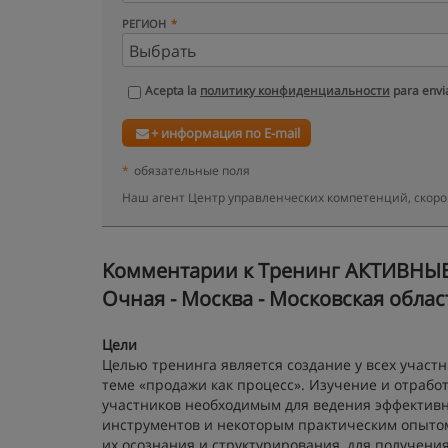
РЕГИОН
Acepta la
политику конфиденциальности
para envia
+ информация по E-mail
*
обязательные поля
Наш агент Центр управленческих компетенций, скоро
Kомментарии к Тренинг АКТИВН
Очная - Москва - Московская облас
Цели
Целью тренинга является создание у всех участ
теме «продажи как процесс». Изучение и отрабо
участников необходимым для ведения эффективн
инструментов и некоторым практическим опытом 
их осознания и структурирования, для получени