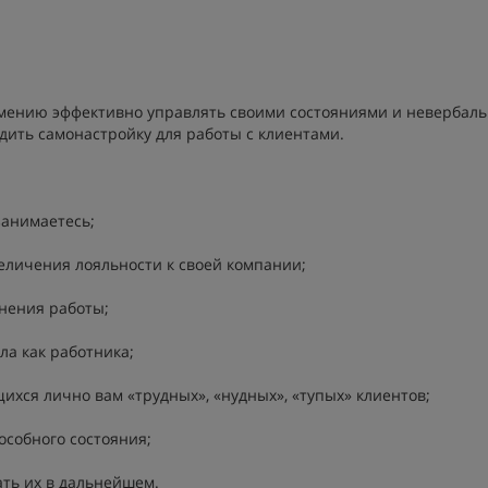
 умению эффективно управлять своими состояниями и невербал
ить самонастройку для работы с клиентами.
занимаетесь;
еличения лояльности к своей компании;
нения работы;
ла как работника;
хся лично вам «трудных», «нудных», «тупых» клиентов;
особного состояния;
ать их в дальнейшем.