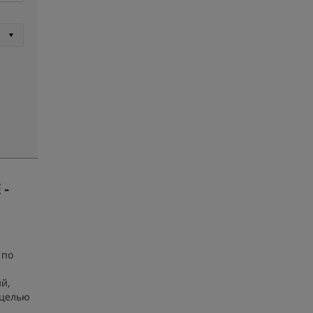
-
 по
й,
 целью