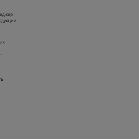
неджер
одукции
ых
-
ть