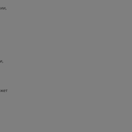
ии,
и,
ожет