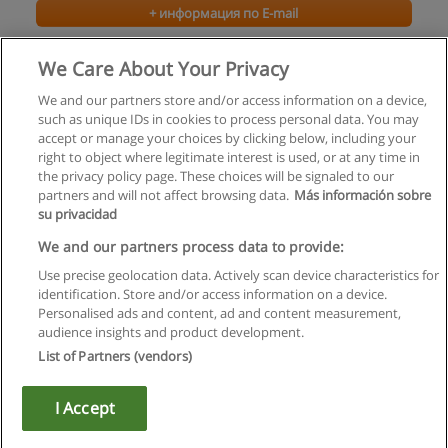
+ информация по E-mail
Маркетинг – ключевой бизнес-процесс
We Care About Your Privacy
Образовательный центр "СтадиЯ"
We and our partners store and/or access information on a device,
such as unique IDs in cookies to process personal data. You may
+ информация по E-mail
accept or manage your choices by clicking below, including your
right to object where legitimate interest is used, or at any time in
the privacy policy page. These choices will be signaled to our
partners and will not affect browsing data.
Más información sobre
su privacidad
Правила пользования
We and our partners process data to provide:
Use precise geolocation data. Actively scan device characteristics for
Конфиденциальность информации
identification. Store and/or access information on a device.
Personalised ads and content, ad and content measurement,
Напишите Educaedu
audience insights and product development.
List of Partners (vendors)
Copyright © Educaedu Business S.L. - CIF : B-95610580: -
www.educaedu.ru
I Accept