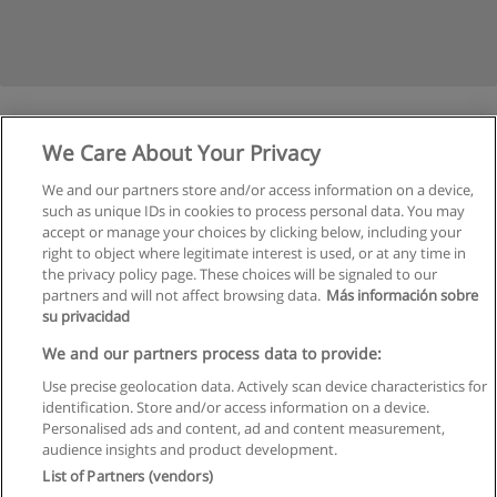
Пред.
1
2
3
4
5
6
We Care About Your Privacy
We and our partners store and/or access information on a device,
Страница
6
из
6
such as unique IDs in cookies to process personal data. You may
accept or manage your choices by clicking below, including your
right to object where legitimate interest is used, or at any time in
the privacy policy page. These choices will be signaled to our
partners and will not affect browsing data.
Más información sobre
su privacidad
Правила пользования
We and our partners process data to provide:
Use precise geolocation data. Actively scan device characteristics for
Конфиденциальность информации
identification. Store and/or access information on a device.
Personalised ads and content, ad and content measurement,
Напишите Educaedu
audience insights and product development.
List of Partners (vendors)
Copyright © Educaedu Business S.L. - CIF : B-95610580: -