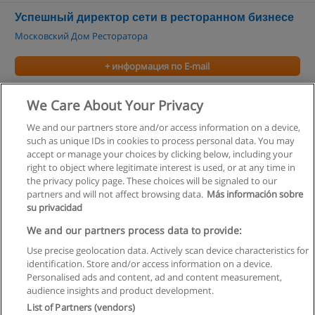
Успешный директор сети в ресторанном бизнесе
Московский Дом Ресторатора
+ информация по E-mail
Успешный директор, управляющий ресторана
We Care About Your Privacy
Московский Дом Ресторатора
We and our partners store and/or access information on a device,
such as unique IDs in cookies to process personal data. You may
+ информация по E-mail
accept or manage your choices by clicking below, including your
right to object where legitimate interest is used, or at any time in
the privacy policy page. These choices will be signaled to our
partners and will not affect browsing data.
Más información sobre
su privacidad
Правила пользования
We and our partners process data to provide:
Use precise geolocation data. Actively scan device characteristics for
Конфиденциальность информации
identification. Store and/or access information on a device.
Personalised ads and content, ad and content measurement,
Напишите Educaedu
audience insights and product development.
List of Partners (vendors)
Copyright © Educaedu Business S.L. - CIF : B-95610580: -