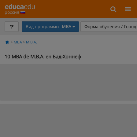
россия
Вид программы:
MBA
Форма обучения / Горо
MBA
M.B.A.
10
MBA de M.B.A. en Бад-Хоннеф