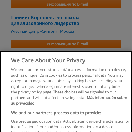
+ информация по E-mail
Тренинг Королевство: школа
цивилизованного лидерства
Учебный центр «Синтон» - Москва
+ информация по E-mail
Тренинг Я — предприниматель?!
We Care About Your Privacy
Учебный центр «Синтон» - Москва
We and our partners store and/or access information on a device,
such as unique IDs in cookies to process personal data. You may
+ информация по E-mail
accept or manage your choices by clicking below, including your
right to object where legitimate interest is used, or at any time in
the privacy policy page. These choices will be signaled to our
partners and will not affect browsing data.
Más información sobre
su privacidad
Правила пользования
We and our partners process data to provide:
Use precise geolocation data. Actively scan device characteristics for
Конфиденциальность информации
identification. Store and/or access information on a device.