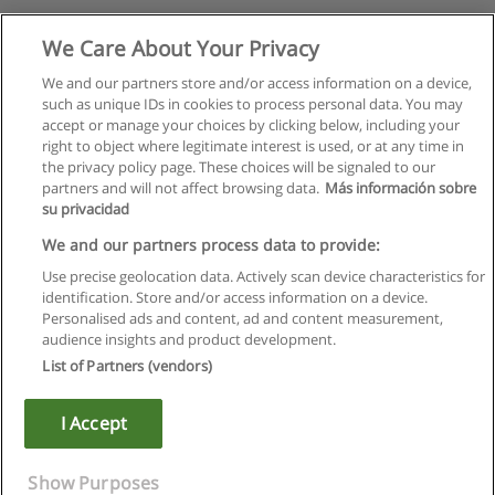
We Care About Your Privacy
We and our partners store and/or access information on a device,
such as unique IDs in cookies to process personal data. You may
accept or manage your choices by clicking below, including your
right to object where legitimate interest is used, or at any time in
the privacy policy page. These choices will be signaled to our
partners and will not affect browsing data.
Más información sobre
su privacidad
We and our partners process data to provide:
Use precise geolocation data. Actively scan device characteristics for
identification. Store and/or access information on a device.
Правила пользования
Personalised ads and content, ad and content measurement,
audience insights and product development.
Конфиденциальность информации
List of Partners (vendors)
Напишите Educaedu
I Accept
Copyright © Educaedu Business S.L. - CIF : B-95610580: -
www.educaedu.ru
Show Purposes