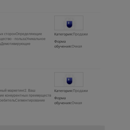
Категория:
рных сторонОпределяющие
Продажи
щество - пользаУникальное
Форма
нтаДемотивирующие
обучения:
Очная
Категория:
ный маркетинг2. Ваш
Продажи
ие конкурентных преимуществ
Форма
требительСегментирование
обучения:
Очная