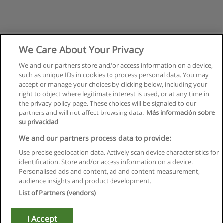
We Care About Your Privacy
We and our partners store and/or access information on a device,
such as unique IDs in cookies to process personal data. You may
accept or manage your choices by clicking below, including your
right to object where legitimate interest is used, or at any time in
the privacy policy page. These choices will be signaled to our
partners and will not affect browsing data.
Más información sobre
su privacidad
Правила пользования
We and our partners process data to provide:
Use precise geolocation data. Actively scan device characteristics for
Конфиденциальность информации
identification. Store and/or access information on a device.
Personalised ads and content, ad and content measurement,
Напишите Educaedu
audience insights and product development.
List of Partners (vendors)
Copyright © Educaedu Business S.L. - CIF : B-95610580: -
www.educaedu.ru
I Accept