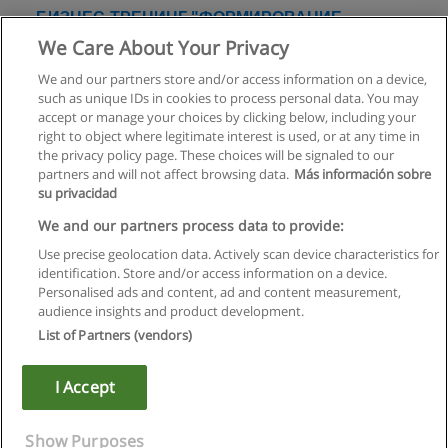
БИЗНЕС-ТРЕНИНГ "ФОРМИРОВАНИЕ
КЛИЕНТ-ОРИЕНТИРОВАННОГО ПОДХОДА"
We Care About Your Privacy
CTS: Корпоративные стратегии обучения
We and our partners store and/or access information on a device,
such as unique IDs in cookies to process personal data. You may
+ информация по E-mail
accept or manage your choices by clicking below, including your
right to object where legitimate interest is used, or at any time in
the privacy policy page. These choices will be signaled to our
partners and will not affect browsing data.
Más información sobre
su privacidad
Правила пользования
We and our partners process data to provide:
Use precise geolocation data. Actively scan device characteristics for
Конфиденциальность информации
identification. Store and/or access information on a device.
Personalised ads and content, ad and content measurement,
Напишите Educaedu
audience insights and product development.
List of Partners (vendors)
Copyright © Educaedu Business S.L. - CIF : B-95610580: -
www.educaedu.ru
I Accept
Show Purposes