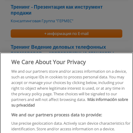
Тренинг - Презентация как инструмент
продажи
Консалтинговая Группа "ГЕРМЕС"
+ информация по E-mail
Тренинг Ведение деловых телефонных
переговоров — корпоративные стандарты
работы Call-центра
We Care About Your Privacy
Консалтинговая Группа "ГЕРМЕС"
We and our partners store and/or access information on a device,
such as unique IDs in cookies to process personal data. You may
+ информация по E-mail
accept or manage your choices by clicking below, including your
right to object where legitimate interest is used, or at any time in
the privacy policy page. These choices will be signaled to our
partners and will not affect browsing data.
Más información sobre
su privacidad
Правила пользования
We and our partners process data to provide:
Use precise geolocation data. Actively scan device characteristics for
Конфиденциальность информации
identification. Store and/or access information on a device.