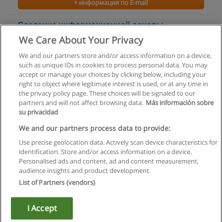
+ информация по E-mail
Создание информационной основы
деятельности менеджера
We Care About Your Privacy
АРСЕНАЛ
We and our partners store and/or access information on a device,
such as unique IDs in cookies to process personal data. You may
+ информация по E-mail
accept or manage your choices by clicking below, including your
right to object where legitimate interest is used, or at any time in
the privacy policy page. These choices will be signaled to our
partners and will not affect browsing data.
Más información sobre
su privacidad
Правила пользования
We and our partners process data to provide:
Use precise geolocation data. Actively scan device characteristics for
Конфиденциальность информации
identification. Store and/or access information on a device.
Personalised ads and content, ad and content measurement,
Напишите Educaedu
audience insights and product development.
List of Partners (vendors)
Copyright © Educaedu Business S.L. - CIF : B-95610580: -
www.educaedu.ru
I Accept