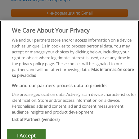
+ информация по E-mail
УПРАВЛЕНИЕ ПЕРСОНАЛОМ КОМПАНИИ
We Care About Your Privacy
Новые Технологии Консалтинга
We and our partners store and/or access information on a device,
such as unique IDs in cookies to process personal data. You may
+ информация по E-mail
accept or manage your choices by clicking below, including your
right to object where legitimate interest is used, or at any time in
the privacy policy page. These choices will be signaled to our
partners and will not affect browsing data.
Más información sobre
su privacidad
Правила пользования
We and our partners process data to provide:
Use precise geolocation data. Actively scan device characteristics for
Конфиденциальность информации
identification. Store and/or access information on a device.
Personalised ads and content, ad and content measurement,
Напишите Educaedu
audience insights and product development.
List of Partners (vendors)
Copyright © Educaedu Business S.L. - CIF : B-95610580: -
www.educaedu.ru
I Accept