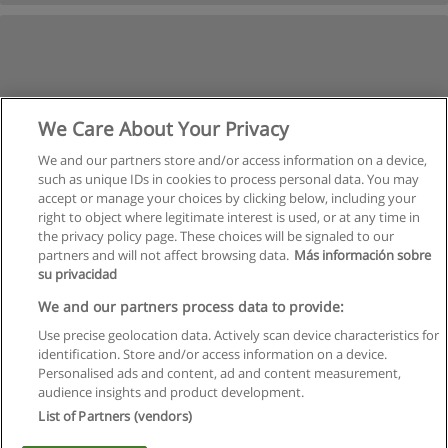
We Care About Your Privacy
We and our partners store and/or access information on a device,
such as unique IDs in cookies to process personal data. You may
Следующая
accept or manage your choices by clicking below, including your
Страница
1
из
2
right to object where legitimate interest is used, or at any time in
the privacy policy page. These choices will be signaled to our
partners and will not affect browsing data.
Más información sobre
su privacidad
Правила пользования
We and our partners process data to provide:
Use precise geolocation data. Actively scan device characteristics for
Конфиденциальность информации
identification. Store and/or access information on a device.
Personalised ads and content, ad and content measurement,
Напишите Educaedu
audience insights and product development.
List of Partners (vendors)
Copyright © Educaedu Business S.L. - CIF : B-95610580: -
www.educaedu.ru