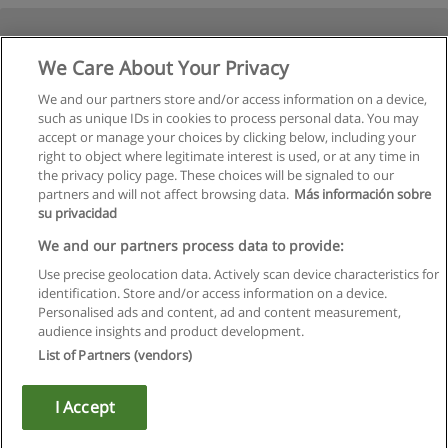
We Care About Your Privacy
We and our partners store and/or access information on a device,
such as unique IDs in cookies to process personal data. You may
accept or manage your choices by clicking below, including your
right to object where legitimate interest is used, or at any time in
Следующая
the privacy policy page. These choices will be signaled to our
partners and will not affect browsing data.
Más información sobre
Страница
1
из
2
su privacidad
We and our partners process data to provide:
Use precise geolocation data. Actively scan device characteristics for
identification. Store and/or access information on a device.
Правила пользования
Personalised ads and content, ad and content measurement,
audience insights and product development.
Конфиденциальность информации
List of Partners (vendors)
Напишите Educaedu
I Accept
Copyright © Educaedu Business S.L. - CIF : B-95610580: -
www.educaedu.ru