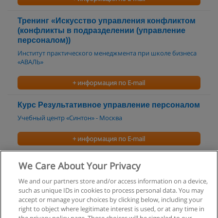
Тренинг «Искусство управления конфликтом
(конфликты в подразделении (управление
персоналом))
Институт практического менеджмента при школе бизнеса
«АВАЛЬ»
+ информация по E-mail
Курс Результативное управление персоналом
Учебный центр «Синтон» - Москва
+ информация по E-mail
Управление персоналом
We Care About Your Privacy
STAR Personnel Ltd.
We and our partners store and/or access information on a device,
such as unique IDs in cookies to process personal data. You may
+ информация по E-mail
accept or manage your choices by clicking below, including your
right to object where legitimate interest is used, or at any time in